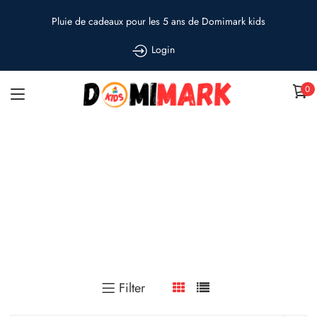
Pluie de cadeaux pour les 5 ans de Domimark kids
Login
0
Parures de lit
Accueil
»
Pyjamasque
»
Maison
»
Parures de lit
Filter