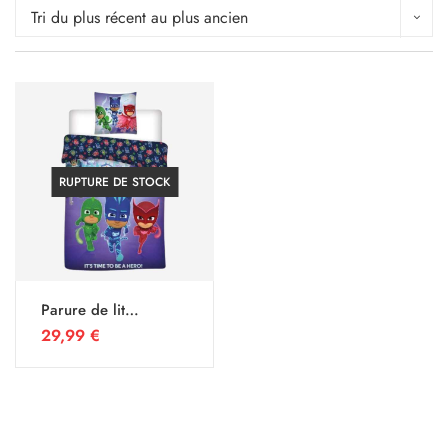
Tri du plus récent au plus ancien
RUPTURE DE STOCK
Parure de lit
Pyjamasque
29,99
€