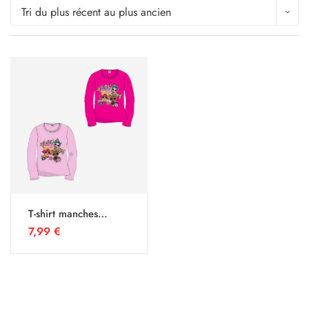
Tri du plus récent au plus ancien
T-shirt manches
longues LOL surprise
7,99
€