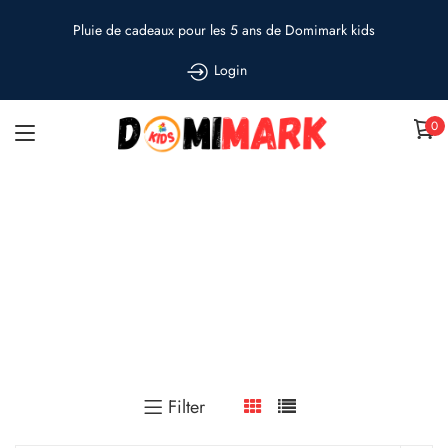
Pluie de cadeaux pour les 5 ans de Domimark kids
Login
0
T-shirts hiver
Accueil
»
LOL surprise
»
Vêtements
»
T-shirts hiver
Filter