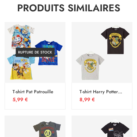
PRODUITS SIMILAIRES
RUPTURE DE STOCK
T-shirt Pat Patrouille
T-shirt Harry Potter
Hogwarts
5,99
€
8,99
€