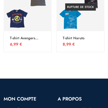
RUPTURE DE STOCK
T-shirt Avengers
T-shirt Naruto
Marvel
6,99
€
8,99
€
MON COMPTE
A PROPOS