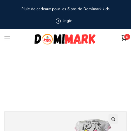
Pluie de cadeaux pour les 5 ans de Domimark kids
Login
0
T-shirt Minnie
Accueil
»
Shop
»
T-shirt Minnie